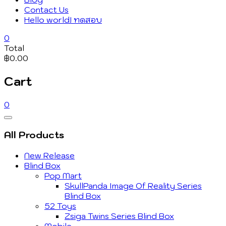
Contact Us
Hello world! ทดสอบ
0
Total
฿0.00
Cart
0
Catalog
Menu
All Products
New Release
Blind Box
Pop Mart
SkullPanda Image Of Reality Series
Blind Box
52 Toys
Zsiga Twins Series Blind Box
Mobile