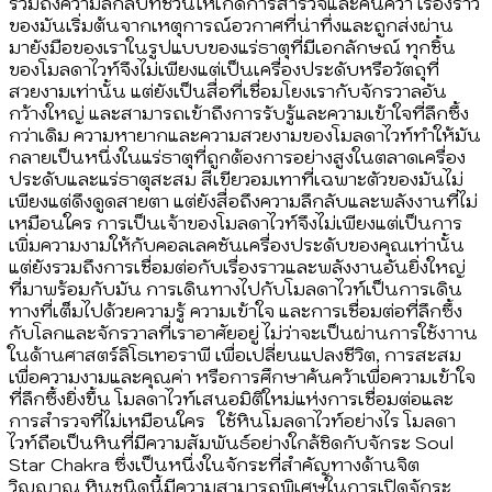
รวมถึงความลึกลับที่ชวนให้เกิดการสำรวจและค้นคว้า เรื่องราว
ของมันเริ่มต้นจากเหตุการณ์อวกาศที่น่าทึ่งและถูกส่งผ่าน
มายังมือของเราในรูปแบบของแร่ธาตุที่มีเอกลักษณ์ ทุกชิ้น
ของโมลดาไวท์จึงไม่เพียงแต่เป็นเครื่องประดับหรือวัตถุที่
สวยงามเท่านั้น แต่ยังเป็นสื่อที่เชื่อมโยงเรากับจักรวาลอัน
กว้างใหญ่ และสามารถเข้าถึงการรับรู้และความเข้าใจที่ลึกซึ้ง
กว่าเดิม ความหายากและความสวยงามของโมลดาไวท์ทำให้มัน
กลายเป็นหนึ่งในแร่ธาตุที่ถูกต้องการอย่างสูงในตลาดเครื่อง
ประดับและแร่ธาตุสะสม สีเขียวอมเทาที่เฉพาะตัวของมันไม่
เพียงแต่ดึงดูดสายตา แต่ยังสื่อถึงความลึกลับและพลังงานที่ไม่
เหมือนใคร การเป็นเจ้าของโมลดาไวท์จึงไม่เพียงแต่เป็นการ
เพิ่มความงามให้กับคอลเลคชันเครื่องประดับของคุณเท่านั้น
แต่ยังรวมถึงการเชื่อมต่อกับเรื่องราวและพลังงานอันยิ่งใหญ่
ที่มาพร้อมกับมัน การเดินทางไปกับโมลดาไวท์เป็นการเดิน
ทางที่เต็มไปด้วยความรู้ ความเข้าใจ และการเชื่อมต่อที่ลึกซึ้ง
กับโลกและจักรวาลที่เราอาศัยอยู่ ไม่ว่าจะเป็นผ่านการใช้งาาน
ในด้านศาสตร์ลิโธเทอราพี เพื่อเปลี่ยนแปลงชีวิต, การสะสม
เพื่อความงามและคุณค่า หรือการศึกษาค้นคว้าเพื่อความเข้าใจ
ที่ลึกซึ้งยิ่งขึ้น โมลดาไวท์เสนอมิติใหม่แห่งการเชื่อมต่อและ
การสำรวจที่ไม่เหมือนใคร ใช้หินโมลดาไวท์อย่างไร โมลดา
ไวท์ถือเป็นหินที่มีความสัมพันธ์อย่างใกล้ชิดกับจักระ Soul
Star Chakra ซึ่งเป็นหนึ่งในจักระที่สำคัญทางด้านจิต
วิญญาณ หินชนิดนี้มีความสามารถพิเศษในการเปิดจักระ