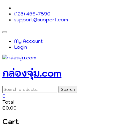
Skip
to
(123) 456-7890
content
support@support.com
Topbar
Menu
My Account
Login
กล่องจุ่ม.com
Search
Search
for:
0
Total
฿0.00
Cart