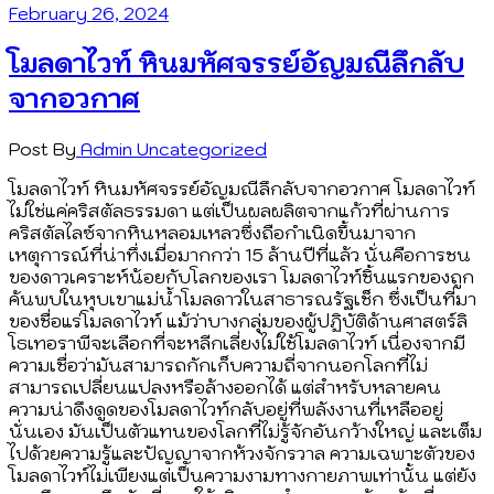
February 26, 2024
โมลดาไวท์ หินมหัศจรรย์อัญมณีลึกลับ
จากอวกาศ
Post By
Admin
Uncategorized
โมลดาไวท์ หินมหัศจรรย์อัญมณีลึกลับจากอวกาศ โมลดาไวท์
ไม่ใช่แค่คริสตัลธรรมดา แต่เป็นผลผลิตจากแก้วที่ผ่านการ
คริสตัลไลซ์จากหินหลอมเหลวซึ่งถือกำเนิดขึ้นมาจาก
เหตุการณ์ที่น่าทึ่งเมื่อมากกว่า 15 ล้านปีที่แล้ว นั่นคือการชน
ของดาวเคราะห์น้อยกับโลกของเรา โมลดาไวท์ชิ้นแรกของถูก
ค้นพบในหุบเขาแม่น้ำโมลดาวในสาธารณรัฐเช็ก ซึ่งเป็นที่มา
ของชื่อแร่โมลดาไวท์ แม้ว่าบางกลุ่มของผู้ปฏิบัติด้านศาสตร์ลิ
โธเทอราพีจะเลือกที่จะหลีกเลี่ยงไม่ใช้โมลดาไวท์ เนื่องจากมี
ความเชื่อว่ามันสามารถกักเก็บความถี่จากนอกโลกที่ไม่
สามารถเปลี่ยนแปลงหรือล้างออกได้ แต่สำหรับหลายคน
ความน่าดึงดูดของโมลดาไวท์กลับอยู่ที่พลังงานที่เหลืออยู่
นั่นเอง มันเป็นตัวแทนของโลกที่ไม่รู้จักอันกว้างใหญ่ และเต็ม
ไปด้วยความรู้และปัญญาจากห้วงจักรวาล ความเฉพาะตัวของ
โมลดาไวท์ไม่เพียงแต่เป็นความงามทางกายภาพเท่านั้น แต่ยัง