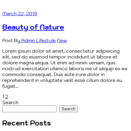
March 22, 2019
Beauty of Nature
Post By
Admin
Lifestyle
New
Lorem ipsum dolor sit amet, consectetur adipisicing
elit, sed do eiusmod tempor incididunt ut labore et
dolore magna aliqua. Ut enim ad minim veniam, quis
nostrud exercitation ullamco laboris nisi ut aliquip ex ea
commodo consequat. Duis aute irure dolor in
reprehenderit in voluptate velit esse cillum dolore eu
fugiat…
Posts
Page
Page
Next
1
2
page
Search
pagination
Search
Recent Posts