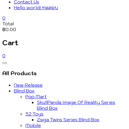
Contact Us
Hello world! ทดสอบ
0
Total
฿0.00
Cart
0
Catalog
Menu
All Products
New Release
Blind Box
Pop Mart
SkullPanda Image Of Reality Series
Blind Box
52 Toys
Zsiga Twins Series Blind Box
Mobile