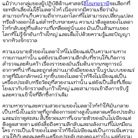
แม้ว่าบางกลุ่มของผู้ปฏิบัติด้านศาสตร์
ลิโธเทอราพี
จะเลือกที่
จะหลีกเลี่ยงไม่ใช้โมลดาไวท์ เนื่องจากมีความเชื่อว่ามัน
สามารถกักเก็บความถี่จากนอกโลกที่ไม่สามารถเปลี่ยนแปลง
หรือล้างออกได้ แต่สำหรับหลายคน ความน่าดึงดูดของโมลดา
ไวท์กลับอยู่ที่พลังงานที่เหลืออยู่นั่นเอง มันเป็นตัวแทนของ
โลกที่ไม่รู้จักอันกว้างใหญ่ และเต็มไปด้วยความรู้และปัญญา
จากห้วงจักรวาล
ความเฉพาะตัวของโมลดาไวท์ไม่เพียงแต่เป็นความงามทาง
กายภาพเท่านั้น แต่ยังรวมถึงความลึกลับที่ชวนให้เกิดการ
สำรวจและค้นคว้า เรื่องราวของมันเริ่มต้นจากเหตุการณ์
อวกาศที่น่าทึ่งและถูกส่งผ่านมายังมือของเราในรูปแบบของแร่
ธาตุที่มีเอกลักษณ์ ทุกชิ้นของโมลดาไวท์จึงไม่เพียงแต่เป็น
เครื่องประดับหรือวัตถุที่สวยงามเท่านั้น แต่ยังเป็นสื่อที่เชื่อม
โยงเรากับจักรวาลอันกว้างใหญ่ และสามารถเข้าถึงการรับรู้
และความเข้าใจที่ลึกซึ้งกว่าเดิม
ความหายากและความสวยงามของโมลดาไวท์ทำให้มันกลาย
เป็นหนึ่งในแร่ธาตุที่ถูกต้องการอย่างสูงในตลาดเครื่องประดับ
และแร่ธาตุสะสม สีเขียวอมเทาที่เฉพาะตัวของมันไม่เพียงแต่
ดึงดูดสายตา แต่ยังสื่อถึงความลึกลับและพลังงานที่ไม่เหมือน
ใคร การเป็นเจ้าของโมลดาไวท์จึงไม่เพียงแต่เป็นการเพิ่มความ
งามให้กับคอลเลคชันเครื่องประดับของคุณเท่านั้น แต่ยังรวม