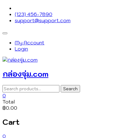
Skip
to
(123) 456-7890
content
support@support.com
Topbar
Menu
My Account
Login
กล่องจุ่ม.com
Search
Search
for:
0
Total
฿0.00
Cart
0