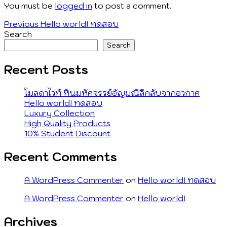
You must be
logged in
to post a comment.
Post
Previous
Previous
Hello world! ทดสอบ
post:
Search
navigation
Search
Recent Posts
โมลดาไวท์ หินมหัศจรรย์อัญมณีลึกลับจากอวกาศ
Hello world! ทดสอบ
Luxury Collection
High Quality Products
10% Student Discount
Recent Comments
A WordPress Commenter
on
Hello world! ทดสอบ
A WordPress Commenter
on
Hello world!
Archives